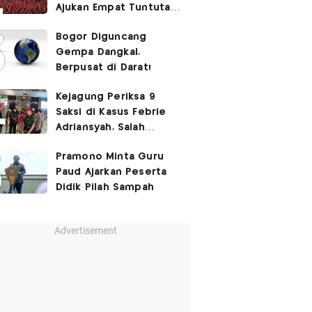
Ajukan Empat Tuntutan
ke Pemerintah
Bogor Diguncang
Gempa Dangkal,
Berpusat di Darat!
Kejagung Periksa 9
Saksi di Kasus Febrie
Adriansyah, Salah
Satunya Don Ritto
Pramono Minta Guru
Paud Ajarkan Peserta
Didik Pilah Sampah
Advertisement