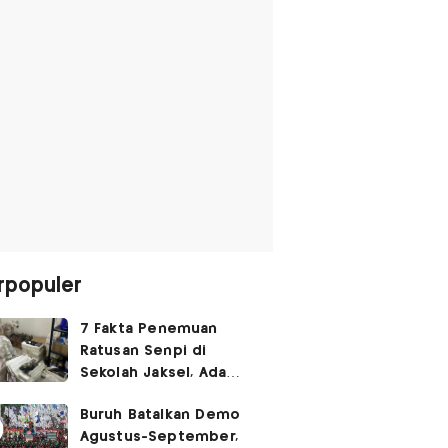
rpopuler
7 Fakta Penemuan
Ratusan Senpi di
Sekolah Jaksel, Ada
Dugaan Narkoba hingga
Buruh Batalkan Demo
Ruang Bunker
Agustus-September,