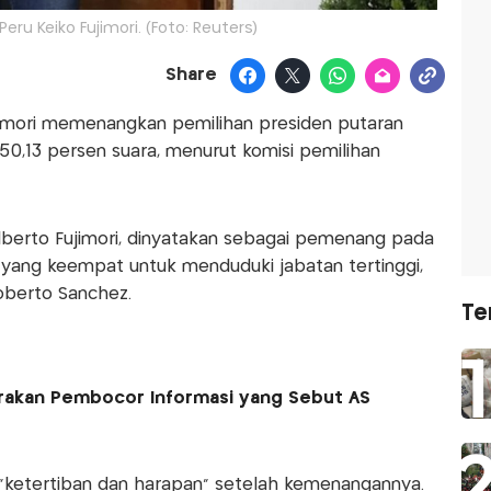
eru Keiko Fujimori. (Foto: Reuters)
Share
jimori memenangkan pemilihan presiden putaran
50,13 persen suara, menurut komisi pemilihan
Alberto Fujimori, dinyatakan sebagai pemenang pada
yang keempat untuk menduduki jabatan tertinggi,
oberto Sanchez.
Te
arakan Pembocor Informasi yang Sebut AS
n "ketertiban dan harapan" setelah kemenangannya.