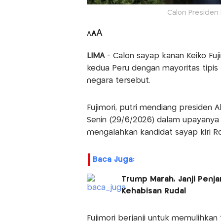
Calon Presiden P
A
A
A
LIMA
- Calon sayap kanan Keiko Fu
kedua Peru dengan mayoritas tipis 
negara tersebut.
Fujimori, putri mendiang presiden 
Senin (29/6/2026) dalam upayanya 
mengalahkan kandidat sayap kiri R
Baca Juga:
Trump Marah, Janji Penj
Kehabisan Rudal
Fujimori berjanji untuk memulihka