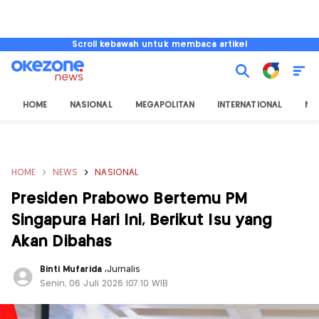
Scroll kebawah untuk membaca artikel
HOME
NASIONAL
MEGAPOLITAN
INTERNATIONAL
NU
HOME
NEWS
NASIONAL
Presiden Prabowo Bertemu PM
Singapura Hari Ini, Berikut Isu yang
Akan Dibahas
Binti Mufarida
,
Jurnalis
Senin, 06 Juli 2026 |07:10 WIB