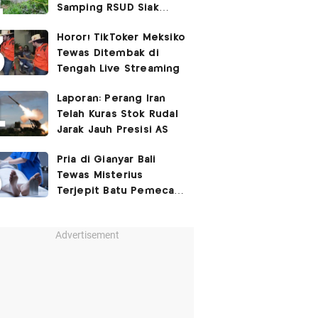
Samping RSUD Siak
Akibat Suntikan
Horor! TikToker Meksiko
Rocuronium
Tewas Ditembak di
Tengah Live Streaming
Laporan: Perang Iran
Telah Kuras Stok Rudal
Jarak Jauh Presisi AS
Pria di Gianyar Bali
Tewas Misterius
Terjepit Batu Pemecah
Ombak
Advertisement