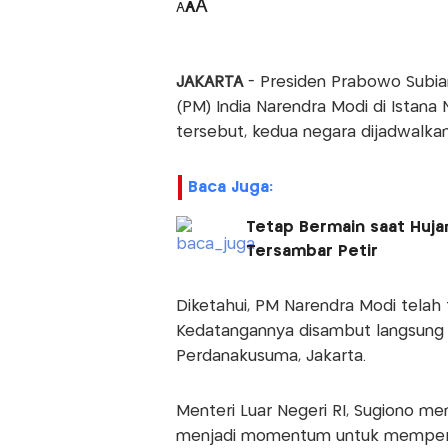
A
A
A
JAKARTA
- Presiden Prabowo Subia
(PM) India Narendra Modi di Istan
tersebut, kedua negara dijadwalka
Baca Juga:
Tetap Bermain saat Huja
Tersambar Petir
Diketahui, PM Narendra Modi telah t
Kedatangannya disambut langsung 
Perdanakusuma, Jakarta.
Menteri Luar Negeri RI, Sugiono m
menjadi momentum untuk memperera