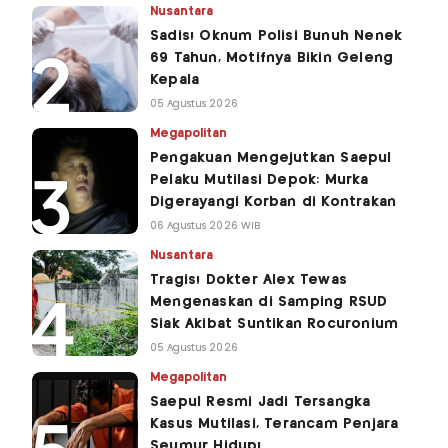
Nusantara
Sadis! Oknum Polisi Bunuh Nenek
69 Tahun, Motifnya Bikin Geleng
Kepala
05 Agustus 2026
Megapolitan
Pengakuan Mengejutkan Saepul
Pelaku Mutilasi Depok: Murka
Digerayangi Korban di Kontrakan
06 Agustus 2026 WIB
Nusantara
Tragis! Dokter Alex Tewas
Mengenaskan di Samping RSUD
Siak Akibat Suntikan Rocuronium
05 Agustus 2026
Megapolitan
Saepul Resmi Jadi Tersangka
Kasus Mutilasi, Terancam Penjara
Seumur Hidup!