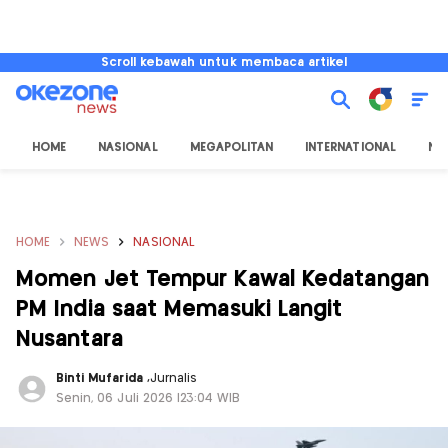
Scroll kebawah untuk membaca artikel
HOME
NASIONAL
MEGAPOLITAN
INTERNATIONAL
NU
HOME
NEWS
NASIONAL
Momen Jet Tempur Kawal Kedatangan
PM India saat Memasuki Langit
Nusantara
Binti Mufarida
,
Jurnalis
Senin, 06 Juli 2026 |23:04 WIB