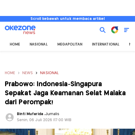
Scroll kebawah untuk membaca artikel
HOME
NASIONAL
MEGAPOLITAN
INTERNATIONAL
NU
HOME
NEWS
NASIONAL
Prabowo: Indonesia-Singapura
Sepakat Jaga Keamanan Selat Malaka
dari Perompak!
Binti Mufarida
,
Jurnalis
Senin, 06 Juli 2026 |17:00 WIB