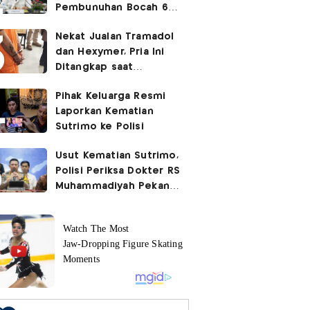
Pembunuhan Bocah 6
Tahun di Tapsel
Nekat Jualan Tramadol
Dihukum Seumur Hidup
dan Hexymer, Pria Ini
Ditangkap saat
Transaksi di Parkiran
Pihak Keluarga Resmi
Laporkan Kematian
Sutrimo ke Polisi
Usut Kematian Sutrimo,
Polisi Periksa Dokter RS
Muhammadiyah Pekan
Depan