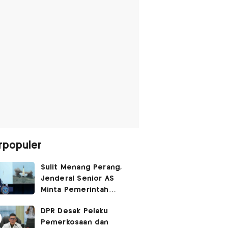
rpopuler
Sulit Menang Perang,
Jenderal Senior AS
Minta Pemerintah
Trump Cari Jalan Damai
DPR Desak Pelaku
Lawan Iran
Pemerkosaan dan