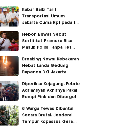
Kabar Baik! Tarif
Transportasi Umum
Jakarta Cuma Rp1 pada 17
Agustus 2026
Heboh Buwas Sebut
Sertifikat Pramuka Bisa
Masuk Polisi Tanpa Tes,
Polri: Tidak Benar!
Breaking News! Kebakaran
Hebat Landa Gedung
Bapenda DKI Jakarta
Diperiksa Kejagung, Febrie
Adriansyah Akhirnya Pakai
Rompi Pink dan Diborgol
5 Warga Tewas Dibantai
Secara Brutal, Jenderal
Tempur Kopassus Geram
Turun Tangan Kejar KKB