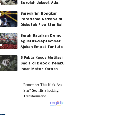
Sekolah Jaksel, Ada
Dugaan Narkoba hingga
Bareskrim Bongkar
Ruang Bunker
Peredaran Narkoba di
Diskotek Five Star Bali,
Ini Penampakannya!
Buruh Batalkan Demo
Agustus-September,
Ajukan Empat Tuntutan
ke Pemerintah
8 Fakta Kasus Mutilasi
Sadis di Depok: Pelaku
Incar Motor Korban
hingga Motif Terungkap