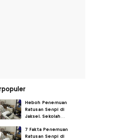
rpopuler
Heboh Penemuan
Ratusan Senpi di
Jaksel, Sekolah
Tegaskan Tak Ada
7 Fakta Penemuan
Kegiatan Eskul
Ratusan Senpi di
Menembak