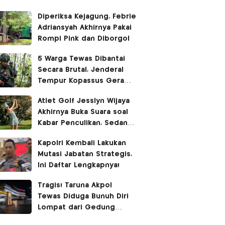
Diperiksa Kejagung, Febrie
Adriansyah Akhirnya Pakai
Rompi Pink dan Diborgol
5 Warga Tewas Dibantai
Secara Brutal, Jenderal
Tempur Kopassus Geram
Turun Tangan Kejar KKB
Atlet Golf Jesslyn Wijaya
Akhirnya Buka Suara soal
Kabar Penculikan, Sedang
Liburan di Bangkok
Kapolri Kembali Lakukan
Mutasi Jabatan Strategis,
Ini Daftar Lengkapnya!
Tragis! Taruna Akpol
Tewas Diduga Bunuh Diri
Lompat dari Gedung
Hoegeng