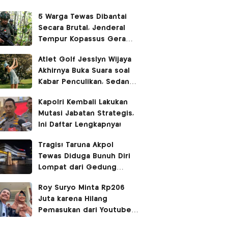
5 Warga Tewas Dibantai
Secara Brutal, Jenderal
Tempur Kopassus Geram
Turun Tangan Kejar KKB
Atlet Golf Jesslyn Wijaya
Akhirnya Buka Suara soal
Kabar Penculikan, Sedang
Liburan di Bangkok
Kapolri Kembali Lakukan
Mutasi Jabatan Strategis,
Ini Daftar Lengkapnya!
Tragis! Taruna Akpol
Tewas Diduga Bunuh Diri
Lompat dari Gedung
Hoegeng
Roy Suryo Minta Rp206
Juta karena Hilang
Pemasukan dari Youtube
dan Bayar Pengacara, Ini