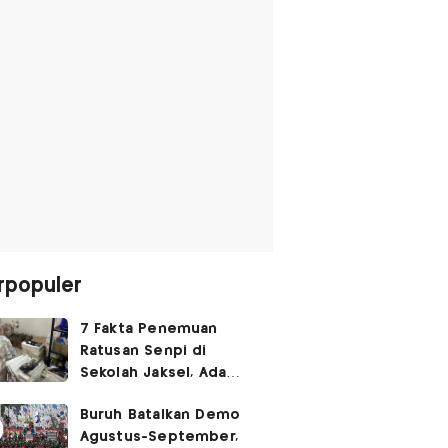
rpopuler
7 Fakta Penemuan
Ratusan Senpi di
Sekolah Jaksel, Ada
Dugaan Narkoba hingga
Buruh Batalkan Demo
Ruang Bunker
Agustus-September,