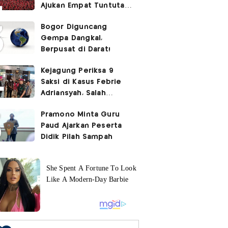
Ajukan Empat Tuntutan
ke Pemerintah
Bogor Diguncang
Gempa Dangkal,
Berpusat di Darat!
Kejagung Periksa 9
Saksi di Kasus Febrie
Adriansyah, Salah
Satunya Don Ritto
Pramono Minta Guru
Paud Ajarkan Peserta
Didik Pilah Sampah