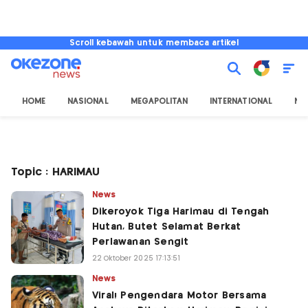
Scroll kebawah untuk membaca artikel
HOME
NASIONAL
MEGAPOLITAN
INTERNATIONAL
NU
Topic : HARIMAU
News
Dikeroyok Tiga Harimau di Tengah
Hutan, Butet Selamat Berkat
Perlawanan Sengit
22 Oktober 2025 17:13:51
News
Viral! Pengendara Motor Bersama