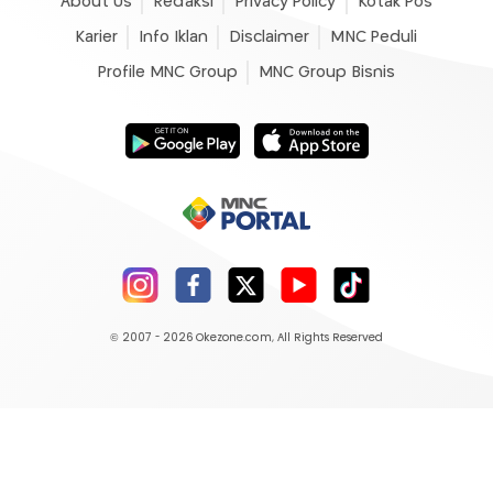
About Us
Redaksi
Privacy Policy
Kotak Pos
Karier
Info Iklan
Disclaimer
MNC Peduli
Profile MNC Group
MNC Group Bisnis
© 2007 - 2026
Okezone.com
, All Rights Reserved