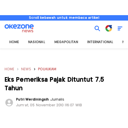
Scroll kebawah untuk membaca artikel
HOME
NASIONAL
MEGAPOLITAN
INTERNATIONAL
NU
HOME
NEWS
POLHUKAM
Eks Pemeriksa Pajak Dituntut 7,5
Tahun
Putri Werdiningsih
,
Jurnalis
Jum'at, 05 November 2010 |16:07 WIB