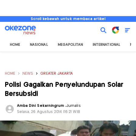
Scroll kebawah untuk membaca artikel
HOME
NASIONAL
MEGAPOLITAN
INTERNATIONAL
NU
HOME
NEWS
GREATER JAKARTA
Polisi Gagalkan Penyelundupan Solar
Bersubsidi
Amba Dini Sekarningrum
,
Jurnalis
Selasa, 26 Agustus 2014 |16:21 WIB