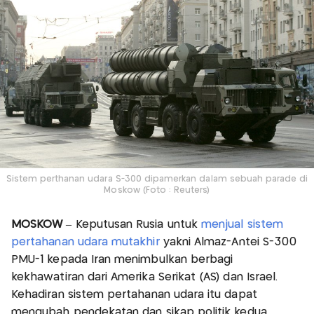
Sistem perthanan udara S-300 dipamerkan dalam sebuah parade di
Moskow (Foto : Reuters)
MOSKOW
– Keputusan Rusia untuk
menjual sistem
pertahanan udara mutakhir
yakni Almaz-Antei S-300
PMU-1 kepada Iran menimbulkan berbagi
kekhawatiran dari Amerika Serikat (AS) dan Israel.
Kehadiran sistem pertahanan udara itu dapat
mengubah pendekatan dan sikap politik kedua