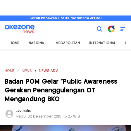
Scroll kebawah untuk membaca artikel
HOME
NASIONAL
MEGAPOLITAN
INTERNATIONAL
NU
HOME
NEWS
NEWS ADV
Badan POM Gelar "Public Awareness
Gerakan Penanggulangan OT
Mengandung BKO
,
Jurnalis
Rabu, 02 Desember 2015 |13:23 WIB