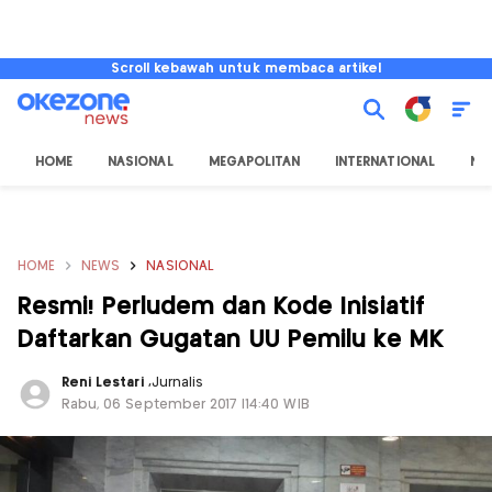
Scroll kebawah untuk membaca artikel
HOME
NASIONAL
MEGAPOLITAN
INTERNATIONAL
NU
HOME
NEWS
NASIONAL
Resmi! Perludem dan Kode Inisiatif
Daftarkan Gugatan UU Pemilu ke MK
Reni Lestari
,
Jurnalis
Rabu, 06 September 2017 |14:40 WIB