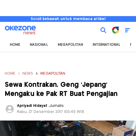
Scroll kebawah untuk membaca artikel
HOME
NASIONAL
MEGAPOLITAN
INTERNATIONAL
NU
HOME
NEWS
MEGAPOLITAN
Sewa Kontrakan, Geng 'Jepang'
Mengaku ke Pak RT Buat Pengajian
Apriyadi Hidayat
,
Jurnalis
Rabu, 27 Desember 2017 |00:45 WIB