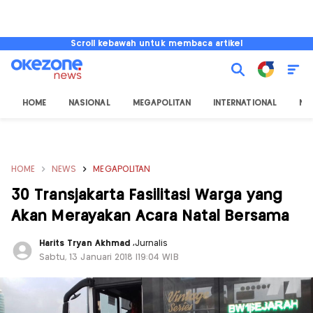
Scroll kebawah untuk membaca artikel
HOME
NASIONAL
MEGAPOLITAN
INTERNATIONAL
NU
HOME
NEWS
MEGAPOLITAN
30 Transjakarta Fasilitasi Warga yang
Akan Merayakan Acara Natal Bersama
Harits Tryan Akhmad
,
Jurnalis
Sabtu, 13 Januari 2018 |19:04 WIB