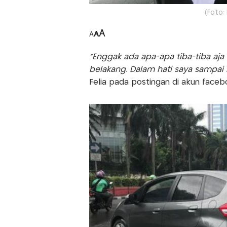
(Foto:
A
A
A
"Enggak ada apa-apa tiba-tiba aja 
belakang. Dalam hati saya sampai b
Felia pada postingan di akun faceb