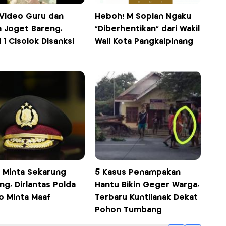
 Video Guru dan
Heboh! M Sopian Ngaku
a Joget Bareng,
"Diberhentikan" dari Wakil
1 Cisolok Disanksi
Wali Kota Pangkalpinang
i Minta Sekarung
5 Kasus Penampakan
g, Dirlantas Polda
Hantu Bikin Geger Warga,
o Minta Maaf
Terbaru Kuntilanak Dekat
Pohon Tumbang