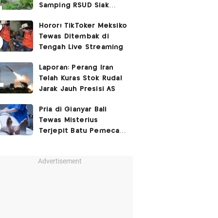
Samping RSUD Siak
Akibat Suntikan
Horor! TikToker Meksiko
Rocuronium
Tewas Ditembak di
Tengah Live Streaming
Laporan: Perang Iran
Telah Kuras Stok Rudal
Jarak Jauh Presisi AS
Pria di Gianyar Bali
Tewas Misterius
Terjepit Batu Pemecah
Ombak
Advertisement