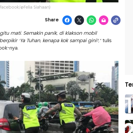
 Facebook/@Felia Siahaan)
Share
gitu mati. Semakin panik, di klakson mobil
erpikir 'Ya Tuhan, kenapa kok sampai gini?,"
tulis
ook-nya.
Te