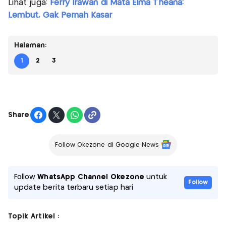
Lihat juga:
Ferry Irawan di Mata Elma Theana:
Lembut, Gak Pernah Kasar
Halaman:
1
2
3
Share
Follow Okezone di Google News
Follow
WhatsApp Channel Okezone
untuk
Follow
update berita terbaru setiap hari
Topik Artikel :