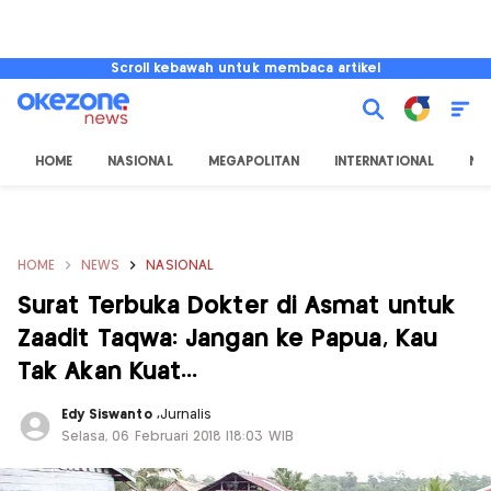
Scroll kebawah untuk membaca artikel
HOME
NASIONAL
MEGAPOLITAN
INTERNATIONAL
NU
HOME
NEWS
NASIONAL
Surat Terbuka Dokter di Asmat untuk
Zaadit Taqwa: Jangan ke Papua, Kau
Tak Akan Kuat...
Edy Siswanto
,
Jurnalis
Selasa, 06 Februari 2018 |18:03 WIB