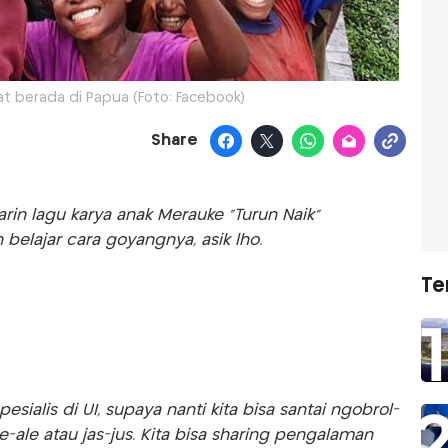
aat berada di Papua (Foto: Facebook)
Share
garin lagu karya anak Merauke “Turun Naik”
 belajar cara goyangnya, asik lho.
Te
pesialis di UI, supaya nanti kita bisa santai ngobrol-
-ale atau jas-jus. Kita bisa sharing pengalaman