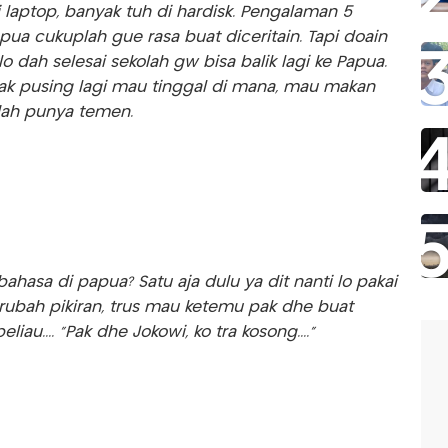
di laptop, banyak tuh di hardisk. Pengalaman 5
pua cukuplah gue rasa buat diceritain. Tapi doain
lo dah selesai sekolah gw bisa balik lagi ke Papua.
gak pusing lagi mau tinggal di mana, mau makan
dah punya temen.
 bahasa di papua? Satu aja dulu ya dit nanti lo pakai
rubah pikiran, trus mau ketemu pak dhe buat
iau.... “Pak dhe Jokowi, ko tra kosong....”