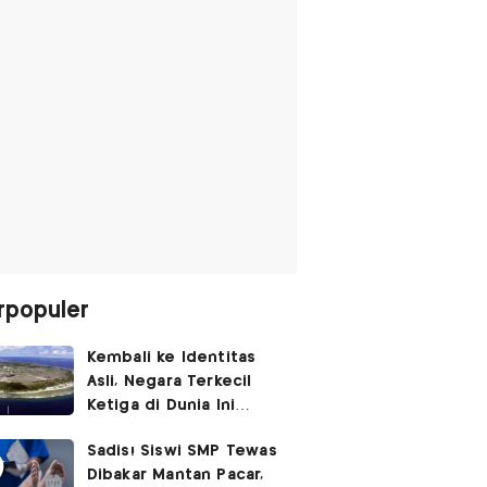
rpopuler
Kembali ke Identitas
Asli, Negara Terkecil
Ketiga di Dunia Ini
Umumkan Perubahan
Sadis! Siswi SMP Tewas
Nama
Dibakar Mantan Pacar,