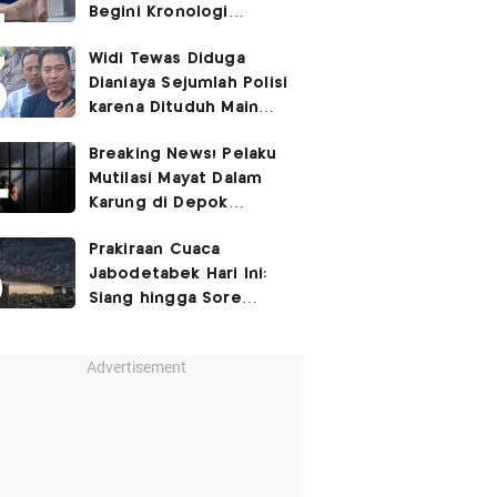
Begini Kronologi
Lengkapnya
Widi Tewas Diduga
Dianiaya Sejumlah Polisi
karena Dituduh Main
Judol
Breaking News! Pelaku
Mutilasi Mayat Dalam
Karung di Depok
Ditangkap
Prakiraan Cuaca
Jabodetabek Hari Ini:
Siang hingga Sore
Berpotensi Hujan
Advertisement