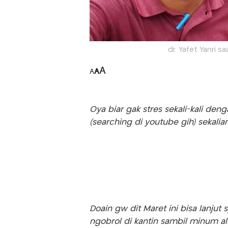
dr. Yafet Yanri s
A
A
A
Oya biar gak stres sekali-kali den
(searching di youtube gih) sekalian
Doain gw dit Maret ini bisa lanjut s
ngobrol di kantin sambil minum ale