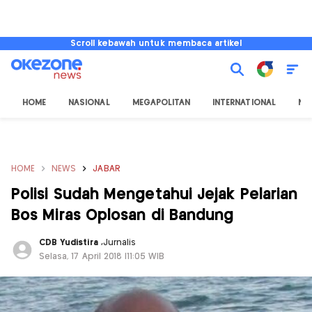
Scroll kebawah untuk membaca artikel
HOME
NASIONAL
MEGAPOLITAN
INTERNATIONAL
NU
HOME
NEWS
JABAR
Polisi Sudah Mengetahui Jejak Pelarian
Bos Miras Oplosan di Bandung
CDB Yudistira
,
Jurnalis
Selasa, 17 April 2018 |11:05 WIB