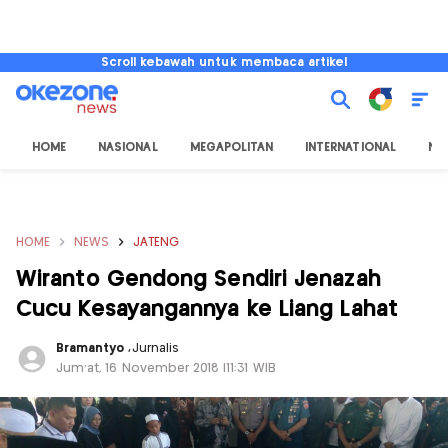
Scroll kebawah untuk membaca artikel
HOME
NASIONAL
MEGAPOLITAN
INTERNATIONAL
NU
HOME
NEWS
JATENG
Wiranto Gendong Sendiri Jenazah
Cucu Kesayangannya ke Liang Lahat
Bramantyo
,
Jurnalis
Jum'at, 16 November 2018 |11:31 WIB