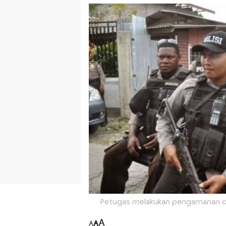
Petugas melakukan pengamanan dari
A
A
A