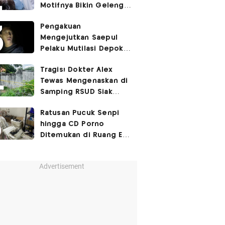
Motifnya Bikin Geleng
Kepala
Pengakuan
Mengejutkan Saepul
Pelaku Mutilasi Depok:
Murka Digerayangi
Tragis! Dokter Alex
Korban di Kontrakan
Tewas Mengenaskan di
Samping RSUD Siak
Akibat Suntikan
Ratusan Pucuk Senpi
Rocuronium
hingga CD Porno
Ditemukan di Ruang Eks
Ketua Yayasan Sekolah
Advertisement