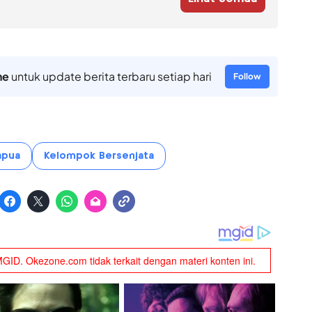
ne
untuk update berita terbaru setiap hari
Follow
apua
Kelompok Bersenjata