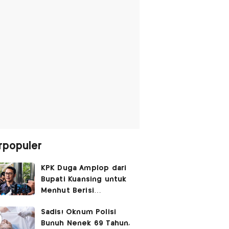
rpopuler
KPK Duga Amplop dari
Bupati Kuansing untuk
Menhut Berisi
SGD14.000,
Sadis! Oknum Polisi
Pengembaliannya
Bunuh Nenek 69 Tahun,
Belum Utuh