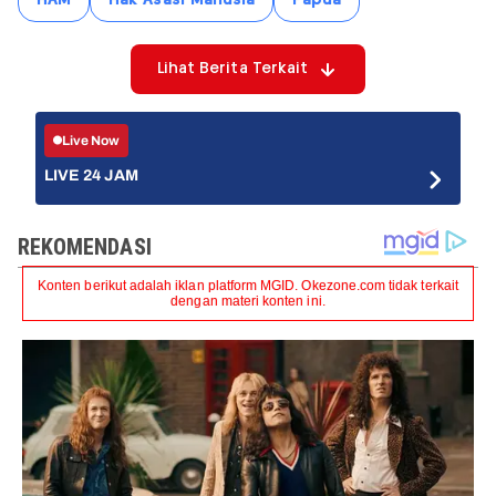
HAM
Hak Asasi Manusia
Papua
Lihat Berita Terkait
Live Now
LIVE 24 JAM