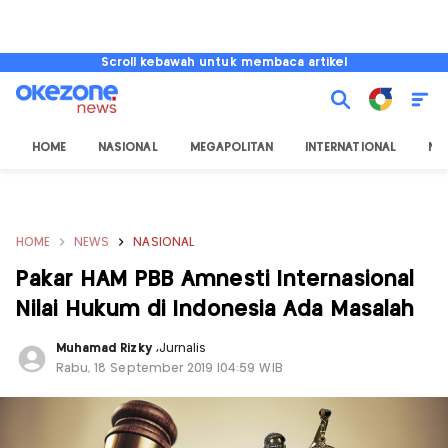
Scroll kebawah untuk membaca artikel
HOME
NASIONAL
MEGAPOLITAN
INTERNATIONAL
NU
HOME
NEWS
NASIONAL
Pakar HAM PBB Amnesti Internasional
Nilai Hukum di Indonesia Ada Masalah
Muhamad Rizky
,
Jurnalis
Rabu, 18 September 2019 |04:59 WIB