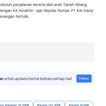
seluruh perjalanan kereta dari arah Tanah Abang
dengan KA terakhir," ujar Kepala Humas PT KAI Daop
erangan tertulis.
ne
untuk update berita terbaru setiap hari
Follow
o Pelajar di DPR
Revisi UU KPK
Revisi KUHP