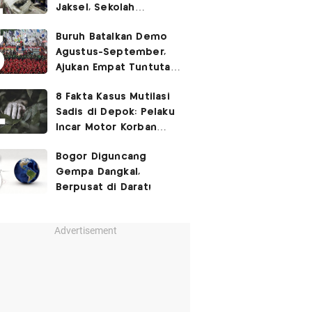
Jaksel, Sekolah
Tegaskan Tak Ada
Buruh Batalkan Demo
Kegiatan Eskul
Agustus-September,
Menembak
Ajukan Empat Tuntutan
ke Pemerintah
8 Fakta Kasus Mutilasi
Sadis di Depok: Pelaku
Incar Motor Korban
hingga Motif Terungkap
Bogor Diguncang
Gempa Dangkal,
Berpusat di Darat!
Advertisement