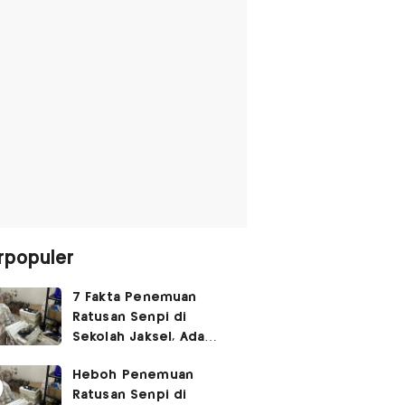
rpopuler
7 Fakta Penemuan
Ratusan Senpi di
Sekolah Jaksel, Ada
Dugaan Narkoba hingga
Heboh Penemuan
Ruang Bunker
Ratusan Senpi di