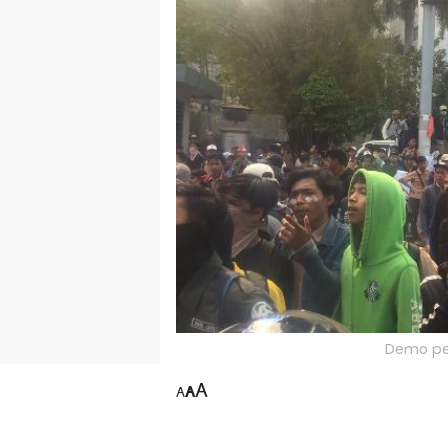
Demo pel
A
A
A