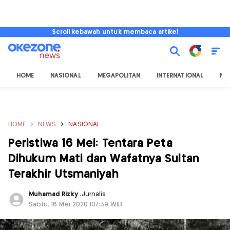
Scroll kebawah untuk membaca artikel
HOME
NASIONAL
MEGAPOLITAN
INTERNATIONAL
NU
HOME
NEWS
NASIONAL
Peristiwa 16 Mei: Tentara Peta
Dihukum Mati dan Wafatnya Sultan
Terakhir Utsmaniyah
Muhamad Rizky
,
Jurnalis
Sabtu, 16 Mei 2020 |07:39 WIB