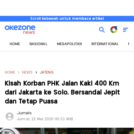
Scroll kebawah untuk membaca artikel
HOME
NASIONAL
MEGAPOLITAN
INTERNATIONAL
NU
HOME
NEWS
JATENG
Kisah Korban PHK Jalan Kaki 400 Km
dari Jakarta ke Solo, Bersandal Jepit
dan Tetap Puasa
,
Jurnalis
Jum'at, 22 Mei 2020 |10:33 WIB