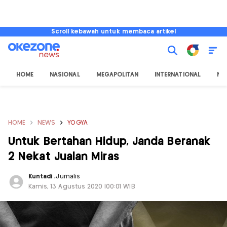
Scroll kebawah untuk membaca artikel
HOME
NASIONAL
MEGAPOLITAN
INTERNATIONAL
NU
HOME
NEWS
YOGYA
Untuk Bertahan Hidup, Janda Beranak
2 Nekat Jualan Miras
Kuntadi
,
Jurnalis
Kamis, 13 Agustus 2020 |00:01 WIB