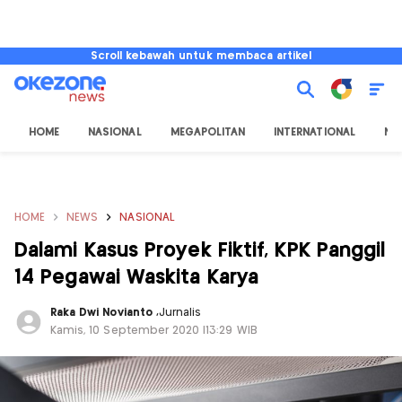
Scroll kebawah untuk membaca artikel
HOME
NASIONAL
MEGAPOLITAN
INTERNATIONAL
NU
HOME
NEWS
NASIONAL
Dalami Kasus Proyek Fiktif, KPK Panggil
14 Pegawai Waskita Karya
Raka Dwi Novianto
,
Jurnalis
Kamis, 10 September 2020 |13:29 WIB