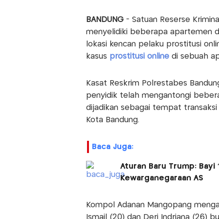
BANDUNG
- Satuan Reserse Krimina
menyelidiki beberapa apartemen di
lokasi kencan pelaku prostitusi on
kasus
prostitusi online
di sebuah a
Kasat Reskrim Polrestabes Bandu
penyidik telah mengantongi beber
dijadikan sebagai tempat transaks
Kota Bandung.
Baca Juga:
Aturan Baru Trump: Bayi 
Kewarganegaraan AS
Kompol Adanan Mangopang mengat
Ismail (20) dan Deri Indriana (26)