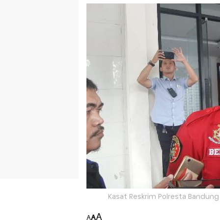
Kasat Reskrim Polresta Bandun
A
A
A