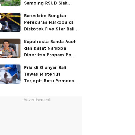
Samping RSUD Siak
Akibat Suntikan
Bareskrim Bongkar
Rocuronium
Peredaran Narkoba di
Diskotek Five Star Bali,
Ini Penampakannya!
Kapolresta Banda Aceh
dan Kasat Narkoba
Diperiksa Propam Polri,
Ada Apa?
Pria di Gianyar Bali
Tewas Misterius
Terjepit Batu Pemecah
Ombak
Advertisement