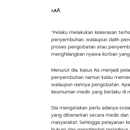
A
A
A
”Pelaku melakukan kekerasan terh
penyembuhan, walaupun dalih pen
proses pengobatan atau penyembu
menghilangkan nyawa korban yang 
Menurut dia, kasus Ais menjadi pel
penyembuhan namun kalau memenuh
walaupun niatnya pengobatan. Apal
keumuman medis yang berlaku di m
Dia mengatakan perlu adanya sosia
yang dibenarkan secara medis dan
masyarakat. Sehingga pelayanan ke
hukum dan menghindari terjadinya k