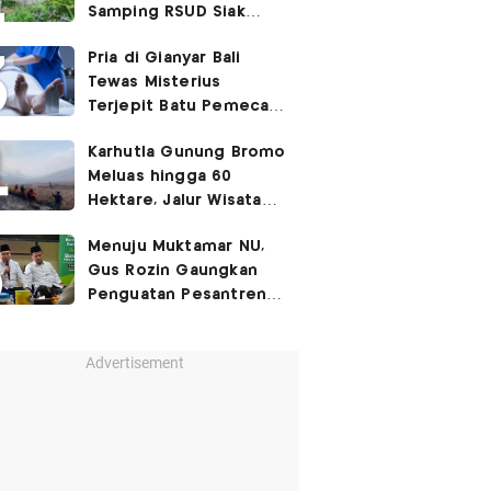
Samping RSUD Siak
Akibat Suntikan
Pria di Gianyar Bali
Rocuronium
Tewas Misterius
Terjepit Batu Pemecah
Ombak
Karhutla Gunung Bromo
Meluas hingga 60
Hektare, Jalur Wisata
Ditutup Sementara!
Menuju Muktamar NU,
Gus Rozin Gaungkan
Penguatan Pesantren
dan Ukhuwah Nahdliyah
Advertisement