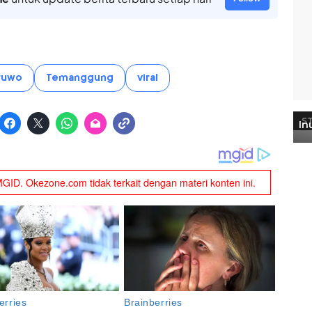
ruwo
Temanggung
viral