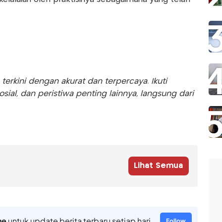
rkini dengan akurat dan terpercaya. Ikuti
sosial, dan peristiwa penting lainnya, langsung dari
Lihat Semua
ne
untuk update berita terbaru setiap hari
Follow