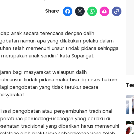
Share
adap anak secara terencana dengan dalih
gobatan namun apa yang dilakukan pelaku dalam
han telah memenuhi unsur tindak pidana sehingga
merupakan anak sendiri,” kata Supangat.
ajaran bagi masyarakat walaupun dalih
i unsur tindak pidana maka bisa diproses hukum
Te
agi pengobatan yang tidak terukur secara
asyarakat.
lisasi pengobatan atau penyembuhan tradisional
 peraturan perundang-undangan yang berlaku di
sehatan tradisional yang diberikan harus memenuhi
elalaian oleh praktisinya sebagaimana yang telah