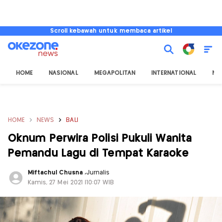
Scroll kebawah untuk membaca artikel
HOME
NASIONAL
MEGAPOLITAN
INTERNATIONAL
NU
HOME
NEWS
BALI
Oknum Perwira Polisi Pukuli Wanita
Pemandu Lagu di Tempat Karaoke
Miftachul Chusna
,
Jurnalis
Kamis, 27 Mei 2021 |10:07 WIB