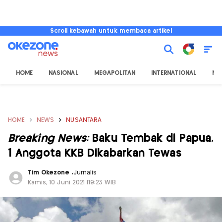
Scroll kebawah untuk membaca artikel
HOME
NASIONAL
MEGAPOLITAN
INTERNATIONAL
NU
HOME
NEWS
NUSANTARA
Breaking News:
Baku Tembak di Papua,
1 Anggota KKB Dikabarkan Tewas
Tim Okezone
,
Jurnalis
Kamis, 10 Juni 2021 |19:23 WIB