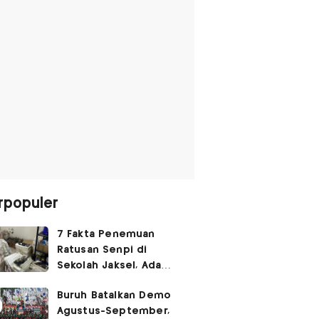
rpopuler
7 Fakta Penemuan
Ratusan Senpi di
Sekolah Jaksel, Ada
Dugaan Narkoba hingga
Buruh Batalkan Demo
Ruang Bunker
Agustus-September,