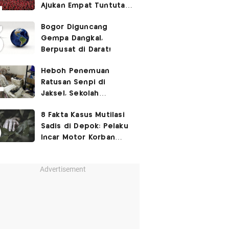
Ajukan Empat Tuntutan
ke Pemerintah
Bogor Diguncang
Gempa Dangkal,
Berpusat di Darat!
Heboh Penemuan
Ratusan Senpi di
Jaksel, Sekolah
Tegaskan Tak Ada
8 Fakta Kasus Mutilasi
Kegiatan Eskul
Sadis di Depok: Pelaku
Menembak
Incar Motor Korban
hingga Motif Terungkap
Advertisement