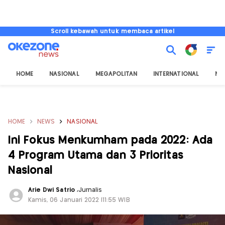
Scroll kebawah untuk membaca artikel
HOME
NASIONAL
MEGAPOLITAN
INTERNATIONAL
NU
HOME
NEWS
NASIONAL
Ini Fokus Menkumham pada 2022: Ada
4 Program Utama dan 3 Prioritas
Nasional
Arie Dwi Satrio
,
Jurnalis
Kamis, 06 Januari 2022 |11:55 WIB