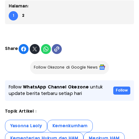
Halaman:
1
2
Share
Follow Okezone di Google News
Follow
WhatsApp Channel Okezone
untuk
Follow
update berita terbaru setiap hari
Topik Artikel :
Yasonna Laoly
Kemenkumham
Kementerian Hukum dan HAM
Menkum HAM