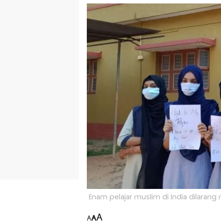
Enam pelajar muslim di India dilarang 
A
A
A