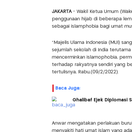
JAKARTA
- Wakil Ketua Umum (Wak
penggunaan hijab di beberapa lemba
sebagai islamphobia bagi umat mus
"Majelis Ulama Indonesia (MUI) sa
sejumlah sekolah di India terutama d
mencerminkan islamophobia, permu
terhadap rakyatnya sendiri yang b
tertulisnya, Rabu,(09/2/2022).
Baca Juga:
Ghalibaf Ejek Diplomasi 
Anwar mengatakan perlakuan buruk y
menyakiti hati umat islam yang ad