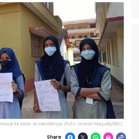
masuk ke kelas di sekolahnya. (Foto: Umesh Marpally/BBC)
Share