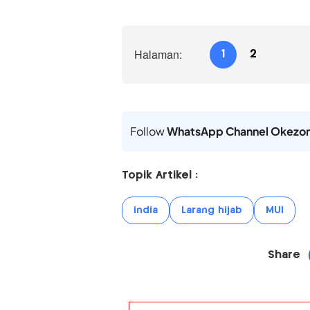
Halaman:
1
2
Follow
WhatsApp Channel Okezo
Topik Artikel :
india
Larang hijab
MUI
Share