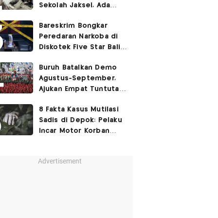
Sekolah Jaksel, Ada
Dugaan Narkoba hingga
Bareskrim Bongkar
Ruang Bunker
Peredaran Narkoba di
Diskotek Five Star Bali,
Ini Penampakannya!
Buruh Batalkan Demo
Agustus-September,
Ajukan Empat Tuntutan
ke Pemerintah
8 Fakta Kasus Mutilasi
Sadis di Depok: Pelaku
Incar Motor Korban
hingga Motif Terungkap
Advertisement