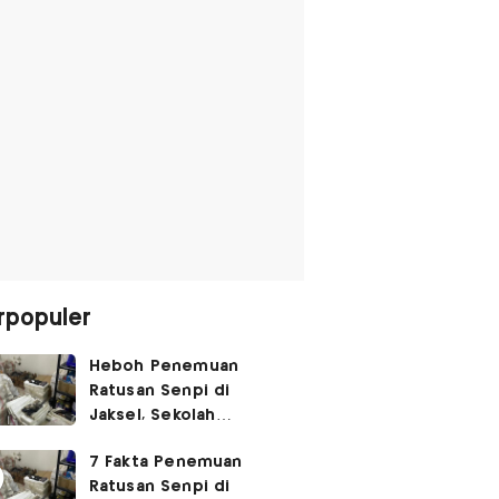
rpopuler
Heboh Penemuan
Ratusan Senpi di
Jaksel, Sekolah
Tegaskan Tak Ada
7 Fakta Penemuan
Kegiatan Eskul
Ratusan Senpi di
Menembak