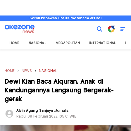
Scroll kebawah untuk membaca artikel
HOME
NASIONAL
MEGAPOLITAN
INTERNATIONAL
NU
HOME
NEWS
NASIONAL
Dewi Kian Baca Alquran, Anak di
Kandungannya Langsung Bergerak-
gerak
Alvin Agung Sanjaya
,
Jurnalis
Rabu, 09 Februari 2022 |05:01 WIB