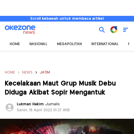
Scroll kebawah untuk membaca artikel
HOME
NASIONAL
MEGAPOLITAN
INTERNATIONAL
NU
HOME
NEWS
JATIM
Kecelakaan Maut Grup Musik Debu
Diduga Akibat Sopir Mengantuk
Lukman Hakim
,
Jurnalis
Senin, 18 April 2022 |11:37 WIB