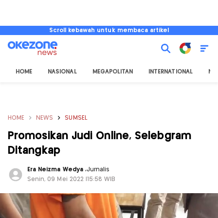
Scroll kebawah untuk membaca artikel
HOME
NASIONAL
MEGAPOLITAN
INTERNATIONAL
NU
HOME
NEWS
SUMSEL
Promosikan Judi Online, Selebgram
Ditangkap
Era Neizma Wedya
,
Jurnalis
Senin, 09 Mei 2022 |15:58 WIB