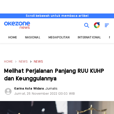
Scroll kebawah untuk membaca artikel
HOME
NASIONAL
MEGAPOLITAN
INTERNATIONAL
NU
HOME
NEWS
NEWS
Melihat Perjalanan Panjang RUU KUHP
dan Keunggulannya
Karina Asta Widara
,
Jurnalis
Jum'at, 25 November 2022 |20:03 WIB