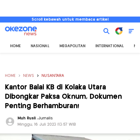
Scroll kebawah untuk membaca artikel
HOME
NASIONAL
MEGAPOLITAN
INTERNATIONAL
NU
HOME
NEWS
NUSANTARA
Kantor Balai KB di Kolaka Utara
Dibongkar Paksa Oknum, Dokumen
Penting Berhamburan!
Muh Rusli
,
Jurnalis
Minggu, 16 Juli 2023 |13:57 WIB