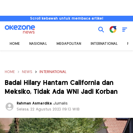
Scroll kebawah untuk membaca artikel
HOME
NASIONAL
MEGAPOLITAN
INTERNATIONAL
NU
HOME
NEWS
INTERNATIONAL
Badai Hilary Hantam California dan
Meksiko, Tidak Ada WNI Jadi Korban
Rahman Asmardika
,
Jurnalis
Selasa, 22 Agustus 2023 |19:13 WIB