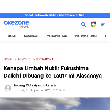
Scroll kebawah untuk membaca artikel
HOME
NASIONAL
MEGAPOLITAN
INTERNATIONAL
NU
HOME
NEWS
INTERNATIONAL
Kenapa Limbah Nuklir Fukushima
Daiichi Dibuang ke Laut? Ini Alasannya
Endang Oktaviyanti
,
Jurnalis
Jum'at, 25 Agustus 2023 |11:21 WIB