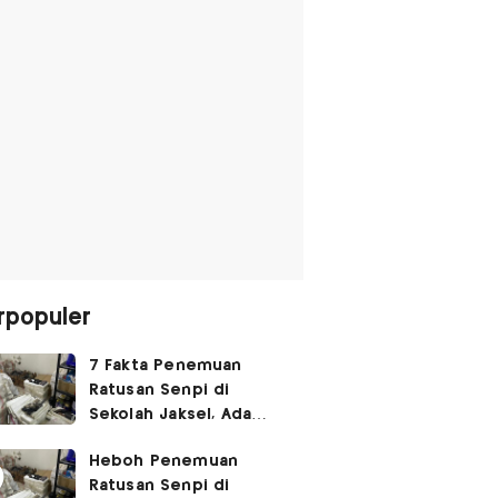
rpopuler
7 Fakta Penemuan
Ratusan Senpi di
Sekolah Jaksel, Ada
Dugaan Narkoba hingga
Heboh Penemuan
Ruang Bunker
Ratusan Senpi di