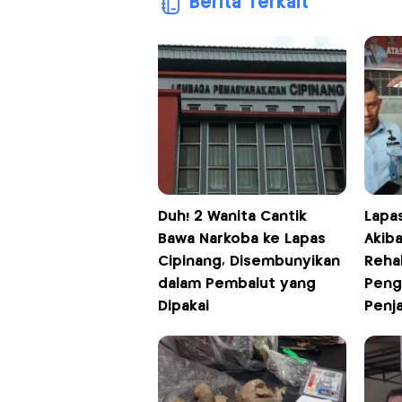
Berita Terkait
Duh! 2 Wanita Cantik
Lapa
Bawa Narkoba ke Lapas
Akib
Cipinang, Disembunyikan
Rehab
dalam Pembalut yang
Peng
Dipakai
Penj