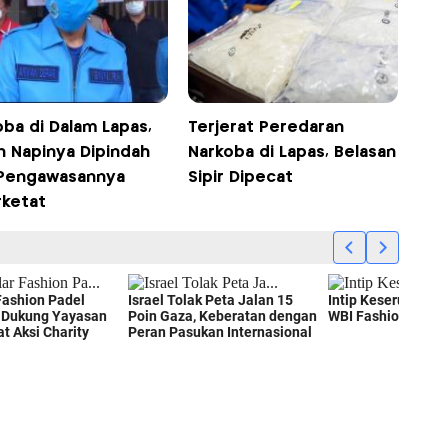
oba di Dalam Lapas,
Terjerat Peredaran
n Napinya Dipindah
Narkoba di Lapas, Belasan
 Pengawasannya
Sipir Dipecat
rketat