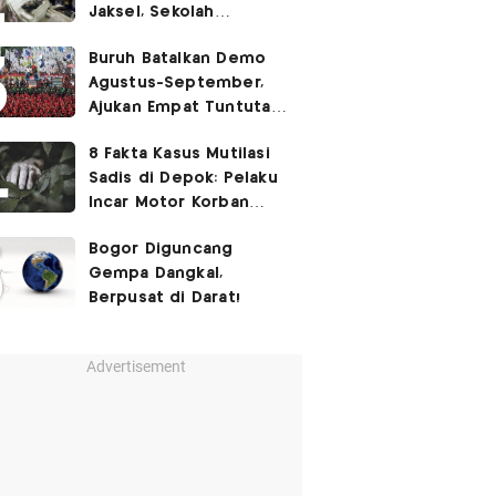
Jaksel, Sekolah
Tegaskan Tak Ada
Buruh Batalkan Demo
Kegiatan Eskul
Agustus-September,
Menembak
Ajukan Empat Tuntutan
ke Pemerintah
8 Fakta Kasus Mutilasi
Sadis di Depok: Pelaku
Incar Motor Korban
hingga Motif Terungkap
Bogor Diguncang
Gempa Dangkal,
Berpusat di Darat!
Advertisement