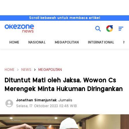
Scroll kebawah untuk membaca artikel
HOME
NASIONAL
MEGAPOLITAN
INTERNATIONAL
NU
HOME
NEWS
MEGAPOLITAN
Dituntut Mati oleh Jaksa, Wowon Cs
Merengek Minta Hukuman Diringankan
Jonathan Simanjuntak
,
Jurnalis
Selasa, 17 Oktober 2023 |12:48 WIB