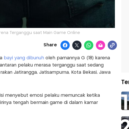
arena Terganggu saat Main Game Online
Share
wa
bayi yang dibunuh
oleh pamannya G (18) karena
an lantaran pelaku merasa terganggu saat sedang
akan Jatirangga, Jatisampurna, Kota Bekasi, Jawa
Te
lisi menyebut emosi pelaku memuncak ketika
irinya tengah bermain game di dalam kamar