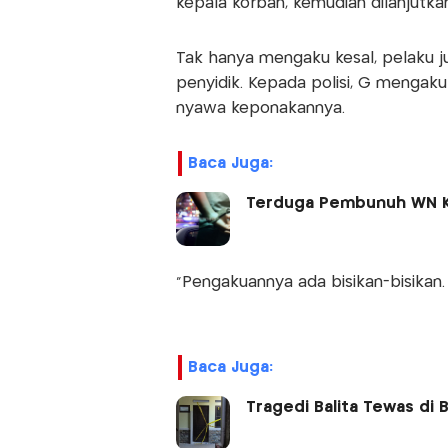
kepala korban, kemudian dilanjutkan
Tak hanya mengaku kesal, pelaku ju
penyidik. Kepada polisi, G mengak
nyawa keponakannya.
Baca Juga:
Terduga Pembunuh WN Ko
“Pengakuannya ada bisikan-bisikan
Baca Juga:
Tragedi Balita Tewas di 