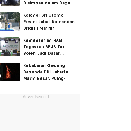
Disimpan dalam Bagasi
Honda Jazz
Kolonel Sri Utomo
Resmi Jabat Komandan
Brigif 1 Marinir
Kementerian HAM
Tegaskan BPJS Tak
Boleh Jadi Dasar
Perbedaan Kualitas
Kebakaran Gedung
Layanan Kesehatan
Bapenda DKI Jakarta
Makin Besar, Puing-
Puing Berjatuhan
Advertisement