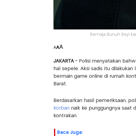
Remaja Bunuh Bayi k
A
A
A
JAKARTA -
Polisi menyatakan bah
hal sepele. Aksi sadis itu dilakuk
bermain game online di rumah kontr
Barat.
Berdasarkan hasil pemeriksaan, po
korban
naik ke punggungnya saat d
kontrakan.
Baca Juga: