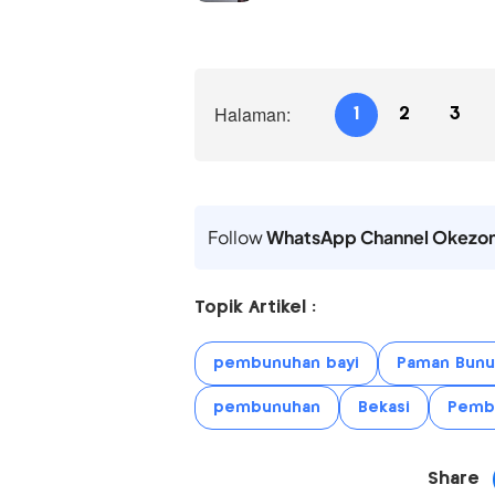
Halaman:
1
2
3
Follow
WhatsApp Channel Okezo
Topik Artikel :
pembunuhan bayi
Paman Bunu
pembunuhan
Bekasi
Pembu
Share