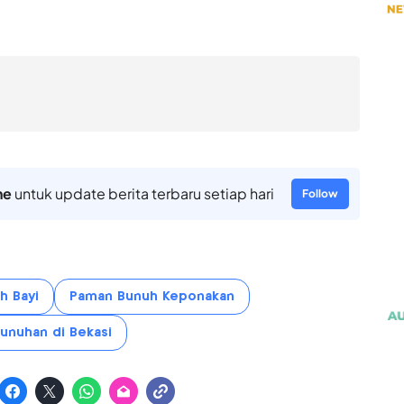
ne
untuk update berita terbaru setiap hari
Follow
h Bayi
Paman Bunuh Keponakan
nuhan di Bekasi