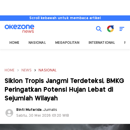
Scroll kebawah untuk membaca artikel
HOME
NASIONAL
MEGAPOLITAN
INTERNATIONAL
NU
HOME
NEWS
NASIONAL
Siklon Tropis Jangmi Terdeteksi, BMKG
Peringatkan Potensi Hujan Lebat di
Sejumlah Wilayah
Binti Mufarida
,
Jurnalis
Sabtu, 30 Mei 2026 |01:20 WIB