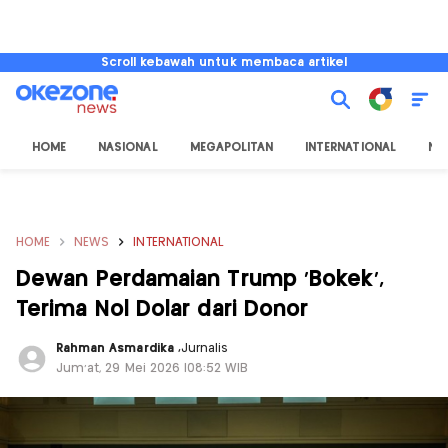
Scroll kebawah untuk membaca artikel
HOME
NASIONAL
MEGAPOLITAN
INTERNATIONAL
NU
HOME
NEWS
INTERNATIONAL
Dewan Perdamaian Trump ‘Bokek’,
Terima Nol Dolar dari Donor
Rahman Asmardika
,
Jurnalis
Jum'at, 29 Mei 2026 |08:52 WIB