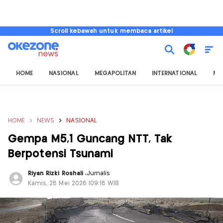
Scroll kebawah untuk membaca artikel
HOME
NASIONAL
MEGAPOLITAN
INTERNATIONAL
NU
HOME
NEWS
NASIONAL
Gempa M5,1 Guncang NTT, Tak
Berpotensi Tsunami
Riyan Rizki Roshali
,
Jurnalis
Kamis, 28 Mei 2026 |09:18 WIB