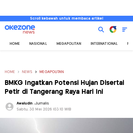
Scroll kebawah untuk membaca artikel
HOME
NASIONAL
MEGAPOLITAN
INTERNATIONAL
NU
HOME
NEWS
MEGAPOLITAN
BMKG Ingatkan Potensi Hujan Disertai
Petir di Tangerang Raya Hari Ini
Awaludin
,
Jurnalis
Sabtu, 30 Mei 2026 |03:10 WIB