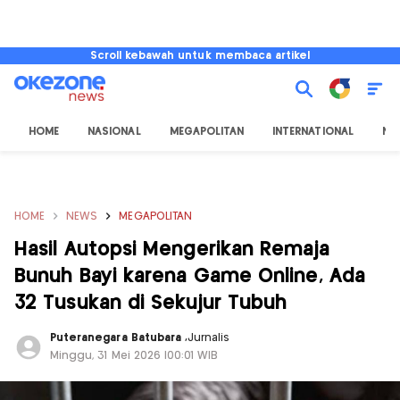
Scroll kebawah untuk membaca artikel
HOME
NASIONAL
MEGAPOLITAN
INTERNATIONAL
NU
HOME
NEWS
MEGAPOLITAN
Hasil Autopsi Mengerikan Remaja
Bunuh Bayi karena Game Online, Ada
32 Tusukan di Sekujur Tubuh
Puteranegara Batubara
,
Jurnalis
Minggu, 31 Mei 2026 |00:01 WIB